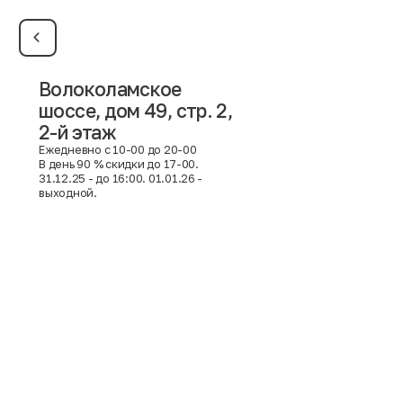
Имя
Фамилия
Волоколамское
шоссе, дом 49, стр. 2,
E-mail
2-й этаж
Москва
Ежедневно с 10-00 до 20-00
В день 90 % скидки до 17-00.
Пол
31.12.25 - до 16:00. 01.01.26 -
Мужской
Женский
выходной.
Согласие на получение чеков по электронной почте