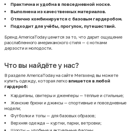
Практична и удобна в повседневной носке.
Выполнена из качественных материалов.
Отлично комбинируется с базовым гардеробом.
Подходит для учёбы, прогулок, путешествий.
Бренд AmericaToday ценится за то, что дарит ощущение
расслабленного американского стиля — с нотками
дерзости и молодости.
Что вы найдёте у нас?
В разделе AmericaToday на сайте Мегахенд вы можете
купить одежду, которая легко
впишется
в
любой
гардероб:
Кардиганы, свитеры и джемперы — тёплые и стильные;
Женские брюки и джинсы — спортивные и повседневные
модели;
Футболки и топы — для базовых образов;
Верхняя одежда — куртки, парки, ветровки;
Шорты — удобные и актуальные фасоны.