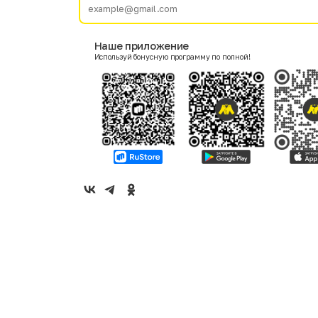
E-mail
Наше приложение
Используй бонусную программу по полной!
Пол
Мужской
Женский
Согласие на получение чеков по электронной почте