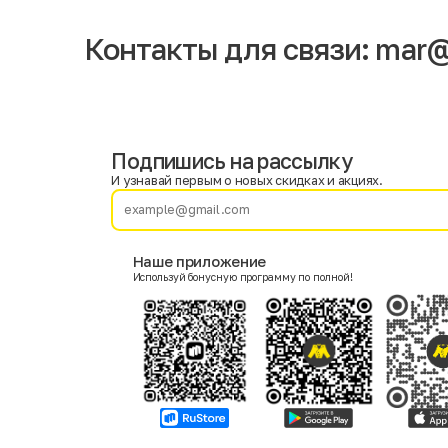
Контакты для связи:
mar@
Подпишись на рассылку
Имя
Фамилия
И узнавай первым о новых скидках и акциях.
E-mail
Наше приложение
Используй бонусную программу по полной!
Пол
Мужской
Женский
Согласие на получение чеков по электронной почте