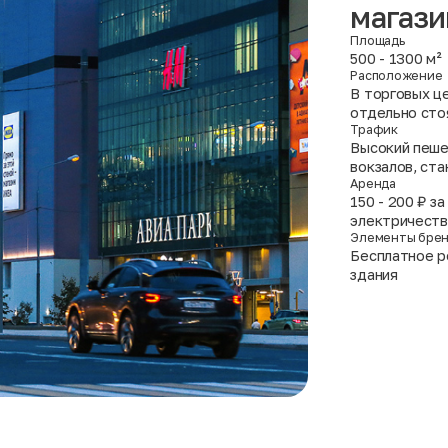
магази
Площадь
500 - 1300 м²
Расположение
В торговых це
отдельно сто
Трафик
Высокий пеше
вокзалов, ст
Аренда
150 - 200 ₽ з
электричеств
Элементы бре
Бесплатное р
здания