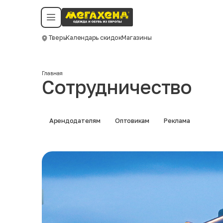
Условия пользования
Политика конфиденциальности
Смотреть все даты
©️ Мегахенд 2026. Все права защищены.
Тверь
Календарь скидок
Магазины
Москва
Главная
Сотрудничество
Арендодателям
Оптовикам
Реклама