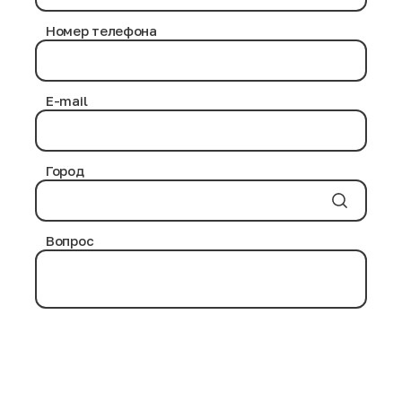
в процессе дезинфекции нами используются
проверенные химические средства, не приносящие
Номер телефона
никакого вреда здоровью человека.
Антибактериальная обработка выполняется на
протяжении нескольких часов. Современные
дезинфицирующие вещества и воздействие
E-mail
повышенных температурных режимов уничтожают
возможные инфекции и паразитов на товарных
позициях.
Город
Вопрос