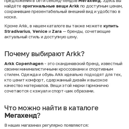
предложения в сети секонд-хендов
Мегахенд
. Здесь вы
найдёте
оригинальные вещи Arkk
по доступным ценам,
сохранившие презентабельный внешний вид и удобство в
носке.
Кроме Arkk, в нашем каталоге вы также можете
купить
Stradivarius
,
Venice
и
Zara
— бренды, сочетающие
актуальный стиль и доступную цену.
Почему выбирают Arkk?
Arkk Copenhagen
- это скандинавский бренд, известный
своими минималистичными кроссовками и спортивным
стилем. Одежда и обувь Arkk идеально подходят для тех,
кто ценит комфорт, сдержанный дизайн и высокое
качество материалов. Вещи этой марки гармонично
сочетаются с кэжуал и спорт-шик образами.
Что можно найти в каталоге
Мегахенд
?
В наших магазинах регулярно появляются: