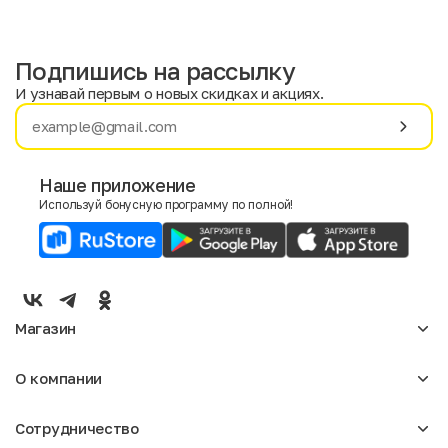
Подпишись на рассылку
И узнавай первым о новых скидках и акциях.
Имя
Фамилия
Наше приложение
Используй бонусную программу по полной!
E-mail
Пол
Мужской
Женский
Магазин
Согласие на получение чеков по электронной почте
Женское
О компании
Мужское
Аксессуары
О нас
Детское
Сотрудничество
Отзывы