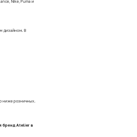
lance
,
Nike
,
Puma
и
м дизайном. В
но ниже розничных.
 бренд Atelier в