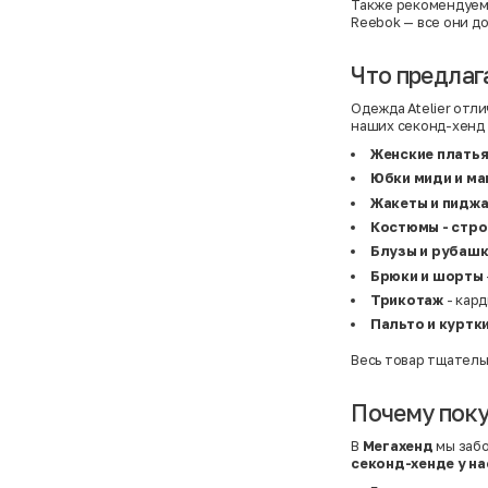
Atelier
31,5 (20 см)
Также рекомендуем 
Avalanche
34 (21,5 см)
Reebok
— все они д
AX Paris
3-5 лет
BALDESARINI
36
BALLY
36,5
Что предлага
Banana Republic
37
Barrel
37,5
Одежда Atelier отл
Basefield
38
наших секонд-хенд 
B&C Collection
38,5
Beck & Hersey
39
Женские плать
Bench
39,5
Юбки миди и м
Benetton
3XL
Ben Sherman
3XL
Жакеты и пидж
Bershka
3XL
Костюмы - стро
Bexleys
3XS
Bexleys
40
Блузы и рубаш
BF
41
Брюки и шорты
BF
42
Bivolino
43
Трикотаж
- кард
Black Forest
44
Пальто и куртк
Blind Date
44,5
Bogner
45
Весь товар тщатель
Bonita
46
Boohoo
48+
Brax
4XL
Почему поку
British Knights
4XL
Bruno Banani
4XL
В
Мегахенд
мы забо
Buena Vista
5-7 лет
секонд-хенде у на
Bugatti
5XL
Burberry
5XL