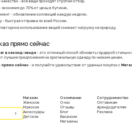
качество - все вещи проходят строгий отбор.
 экономия до 70% от цены в бутиках.
мент - обновление коллекций каждую неделю.
 - быстрая отправка по всей России.
 повторное использование вещей снижает нагрузку на природу.
каз прямо сейчас
ier в секонд-хенде
- это отличный способ обновить гардероб стильно
т лучшие предложения на оригинальную одежду по низким ценам.
 прямо сейчас
- и получайте удовольствие от удачных покупок с
Мега
Магазин
О компании
Сотрудничество
Женское
О нас
Оптовикам
Мужское
Отзывы
Арендодателям
Аксессуары
Блог
Реклама
Детское
Вакансии
Магазины