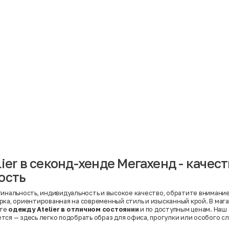
Материал
Акрил
Ангора
Ацетат
Бамбук
Бархат
Вельвет
Вискоза
Вискоза | Нейлон
Вискоза | Полиэстер
й
Вискоза | Полиэстер | Хлопок
Вискоза | Эластан
ier в секонд-хенде Мегахенд - качест
Искусственная замша
ный
Кашемир
ость
Кашемир | Нейлон
й
Кашемир | Хлопок
Кашемир | Шерсть
инальность, индивидуальность и высокое качество, обратите внимание н
Лён
рка, ориентированная на современный стиль и изысканный крой. В маг
й
Модал
ете
одежду Atelier в отличном состоянии
и по доступным ценам. Наш
Натуральная замша
тся — здесь легко подобрать образ для офиса, прогулки или особого сл
Натуральная кожа