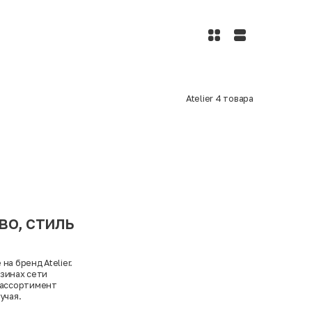
Atelier
4
товара
во, стиль
а бренд Atelier.
азинах сети
 ассортимент
учая.