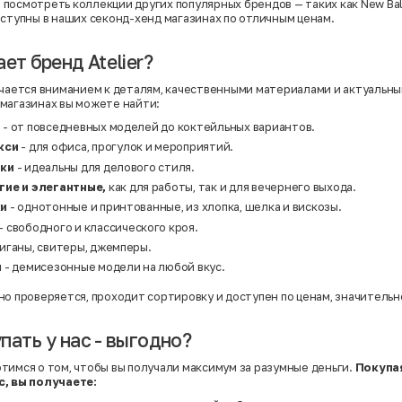
Нейлон
посмотреть коллекции других популярных брендов — таких как
New Ba
Полиэстер
оступны в наших секонд-хенд магазинах по отличным ценам.
Полиэстер | Спандекс
Полиэстер | Хлопок
Полиэстер | Экокожа
ет бренд Atelier?
Полиэстер | Эластан
Сатин
ичается вниманием к деталям, качественными материалами и актуальны
Твид
магазинах вы можете найти:
Хлопок
Хлопок | Эластан
я
- от повседневных моделей до коктейльных вариантов.
Шёлк
акси
- для офиса, прогулок и мероприятий.
Шёлк | Шерсть
Шерсть
аки
- идеальны для делового стиля.
Экокожа
гие и элегантные,
как для работы, так и для вечернего выхода.
Эластан
ки
- однотонные и принтованные, из хлопка, шелка и вискозы.
- свободного и классического кроя.
иганы, свитеры, джемперы.
и
- демисезонные модели на любой вкус.
но проверяется, проходит сортировку и доступен по ценам, значитель
пать у нас - выгодно?
тимся о том, чтобы вы получали максимум за разумные деньги.
Покупая
с, вы получаете: