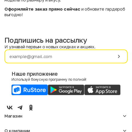
Оформляйте заказ прямо сейчас
и обновите гардероб
выгодно!
Подпишись на рассылку
И узнавай первым о новых скидках и акциях.
Имя
Фамилия
Наше приложение
Используй бонусную программу по полной!
E-mail
Пол
Мужской
Женский
Магазин
Согласие на получение чеков по электронной почте
Женское
О компании
Мужское