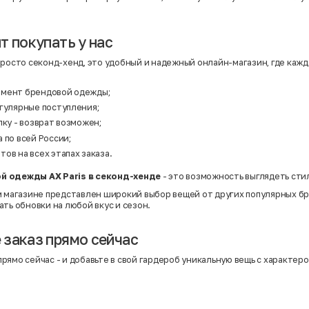
т покупать у нас
просто секонд-хенд, это удобный и надежный онлайн-магазин, где кажд
имент брендовой одежды;
егулярные поступления;
пку - возврат возможен;
 по всей России;
ов на всех этапах заказа.
й одежды AX Paris в секонд-хенде
- это возможность выглядеть сти
м магазине представлен широкий выбор вещей от других популярных б
ть обновки на любой вкус и сезон.
заказ прямо сейчас
рямо сейчас - и добавьте в свой гардероб уникальную вещь с характеро