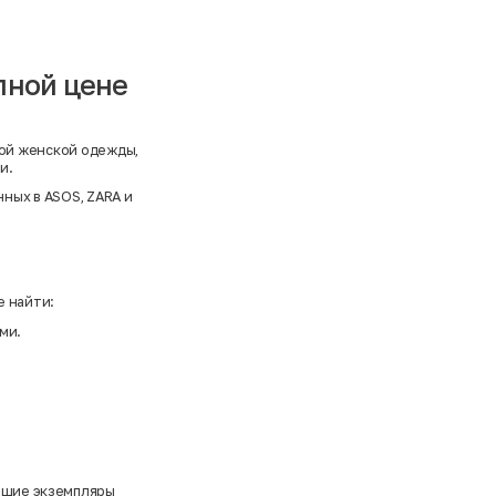
упной цене
ой женской одежды,
и.
нных в
ASOS
,
ZARA
и
е найти:
ми.
учшие экземпляры