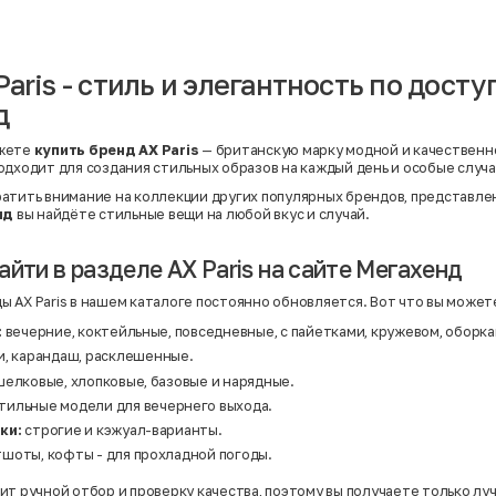
Вискоза | Нейлон
Вискоза | Полиэстер
й
Вискоза | Полиэстер | Хлопок
Вискоза | Эластан
aris - стиль и элегантность по дост
Искусственная замша
ный
Кашемир
д
Кашемир | Нейлон
й
Кашемир | Хлопок
Кашемир | Шерсть
жете
купить бренд AX Paris
— британскую марку модной и качественн
Лён
одходит для создания стильных образов на каждый день и особые случа
й
Модал
Натуральная замша
атить внимание на коллекции других популярных брендов, представле
Натуральная кожа
нд
вы найдёте стильные вещи на любой вкус и случай.
Нейлон
Полиэстер
йти в разделе AX Paris на сайте Мегахенд
Полиэстер | Спандекс
Полиэстер | Хлопок
Полиэстер | Экокожа
 AX Paris в нашем каталоге постоянно обновляется. Вот что вы может
Полиэстер | Эластан
Сатин
:
вечерние, коктейльные, повседневные, с пайетками, кружевом, оборка
Твид
и, карандаш, расклешенные.
Хлопок
елковые, хлопковые, базовые и нарядные.
Хлопок | Эластан
Шёлк
тильные модели для вечернего выхода.
Шёлк | Шерсть
ки:
строгие и кэжуал-варианты.
Шерсть
Экокожа
шоты, кофты - для прохладной погоды.
Эластан
ит ручной отбор и проверку качества, поэтому вы получаете только л