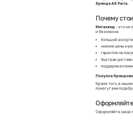
BF
41
бренда AX Paris.
BF
42
Bivolino
43
Black Forest
44
Почему стои
Blind Date
44,5
Bogner
45
Мегахенд
- это не 
Bonita
46
и безопасна:
Boohoo
48+
Brax
4XL
большой ассорт
British Knights
4XL
Bruno Banani
4XL
низкие цены и р
Buena Vista
5-7 лет
гарантия на поку
Bugatti
5XL
быстрая доставка
Burberry
5XL
C&A
5XL
поддержка клиент
Calvin Klein
62 см (3 мес.)
Camel Active
68 см (6 мес.)
Покупка брендово
Camp David
6-9 мес.
Caprice
6XL
Кроме того, в наше
Carhartt
6XL
помогут вам подобра
Carlo Colucci
6XL
Cavori
80 см (12 мес.)
Champion
8-10 лет
Оформляйте 
Chloe
86 см (18 мес.)
Christian Berg
9-18 мес.
Оформляйте заказ п
Ciao
98 см (3 года)
CityLine
L
Claudio Conti
L
CLOCKHAUSE
L/XL
&Co
L/XL