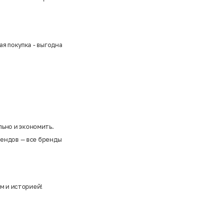
ая покупка - выгодна
льно и экономить.
рендов —
все бренды
м и историей!