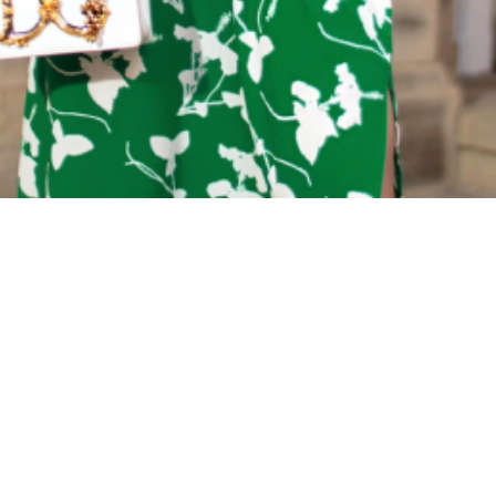
Материал
Акрил
Ангора
Ацетат
Бамбук
Бархат
Вельвет
Вискоза