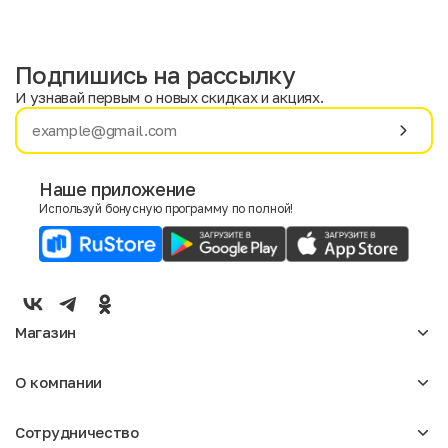
Подпишись на рассылку
И узнавай первым о новых скидках и акциях.
Имя
Фамилия
Наше приложение
Используй бонусную программу по полной!
E-mail
Пол
Мужской
Женский
Магазин
Согласие на получение чеков по электронной почте
Женское
О компании
Мужское
Аксессуары
О нас
Детское
Сотрудничество
Отзывы