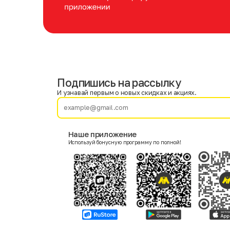
Подпишись на рассылку
Имя
Фамилия
И узнавай первым о новых скидках и акциях.
E-mail
Наше приложение
Используй бонусную программу по полной!
Пол
Мужской
Женский
Согласие на получение чеков по электронной почте