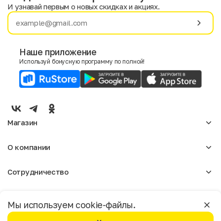
И узнавай первым о новых скидках и акциях.
Имя
Фамилия
Наше приложение
Используй бонусную программу по полной!
E-mail
Пол
Мужской
Женский
Магазин
Согласие на получение чеков по электронной почте
Женское
О компании
Мужское
Аксессуары
О нас
Детское
Сотрудничество
Отзывы
Блог
Оптовикам
Вакансии
Помощь
Москва
Арендодателям
Магазины
Мы используем cookie-файлы.
Реклама
Доставка и оплата
Бонусная программа