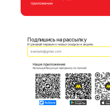
Подпишись на рассылку
Имя
Фамилия
И узнавай первым о новых скидках и акциях.
E-mail
Наше приложение
Используй бонусную программу по полной!
Пол
Мужской
Женский
Согласие на получение чеков по электронной почте