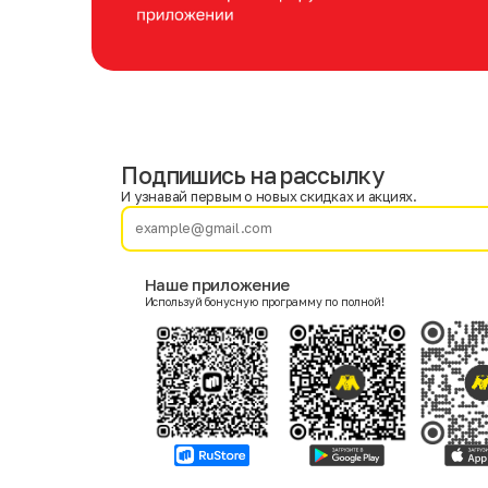
Подпишись на рассылку
Имя
Фамилия
И узнавай первым о новых скидках и акциях.
E-mail
Наше приложение
Используй бонусную программу по полной!
Пол
Мужской
Женский
Согласие на получение чеков по электронной почте